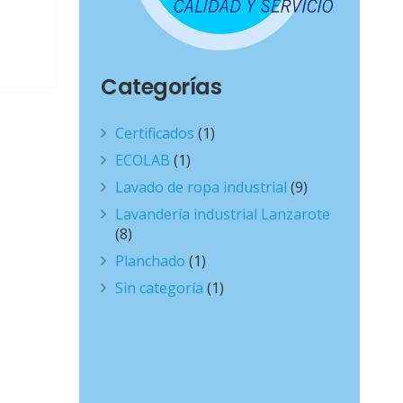
Categorías
Certificados
(1)
ECOLAB
(1)
Lavado de ropa industrial
(9)
Lavandería industrial Lanzarote
(8)
Planchado
(1)
Sin categoría
(1)