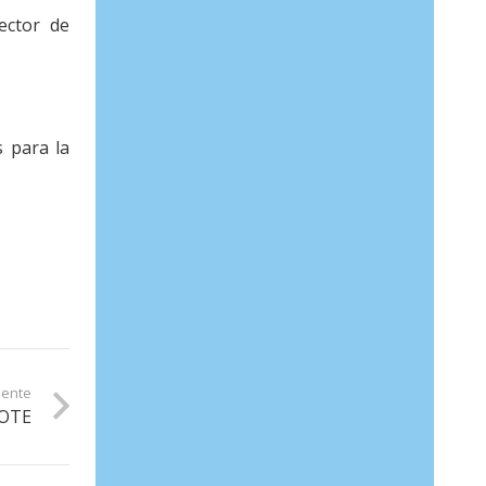
ector de
s para la
iente
ROTE