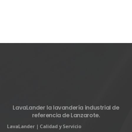
LavaLander la lavandería industrial de
referencia de Lanzarote.
LavaLander | Calidad y Servicio